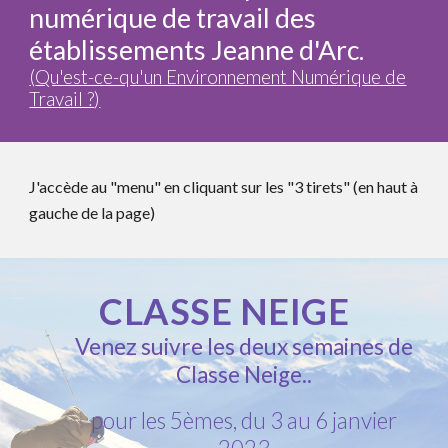
numérique de travail des
établissements Jeanne d'Arc.
(
Qu'est-ce-qu'un Environnement Numérique de
Travail ?
)
J'accède au "menu" en cliquant sur les "3 tirets" (en haut à
gauche de la page)
CLASSE NEIGE
Venez suivre les deux semaines de
Classe Neige..
pour les
5
èmes,
du
3 au 6 janvier