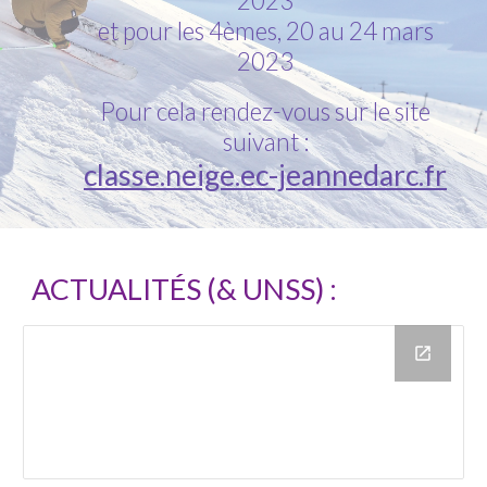
2023
et
pour les
4
èmes, 20 au 24 mars
202
3
Pour cel
a rendez-vous sur le site
suivant :
classe.neige.ec-jeannedarc.fr
ACTUALITÉS (& UNSS) :